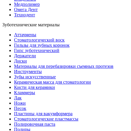
Медполимер
Омега Дент
Технодент
Зуботехнические материалы
Аттачмены
Стоматологический воск
Гильзы для зубных коронок
Гипс зуботехнический
Держатели
Диски
Материалы для перебазировки съемных протезов
Инструменты
Зубы искусственные
Керамическая масса для стоматологии
Кисти для керамики
Кламмеры
Лак
Ножи
Песок
Пластины для вакумформера
Стоматологические пластмассы
Полировочная паста
Полиры