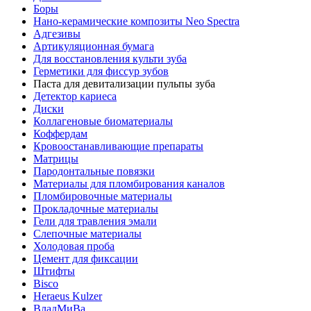
Боры
Нано-керамические композиты Neo Spectra
Адгезивы
Артикуляционная бумага
Для восстановления культи зуба
Герметики для фиссур зубов
Паста для девитализации пульпы зуба
Детектор кариеса
Диски
Коллагеновые биоматериалы
Коффердам
Кровоостанавливающие препараты
Матрицы
Пародонтальные повязки
Материалы для пломбирования каналов
Пломбировочные материалы
Прокладочные материалы
Гели для травления эмали
Слепочные материалы
Холодовая проба
Цемент для фиксации
Штифты
Bisco
Heraeus Kulzer
ВладМиВа